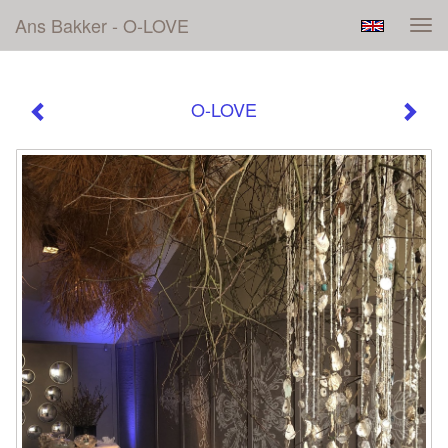
Ans Bakker - O-LOVE
Tog
navi
O-LOVE