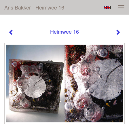
Ans Bakker - Heimwee 16
Tog
navi
Heimwee 16