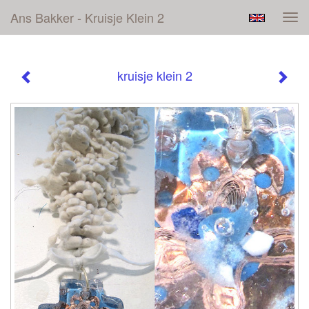
Ans Bakker - Kruisje Klein 2
Tog
navi
kruisje klein 2