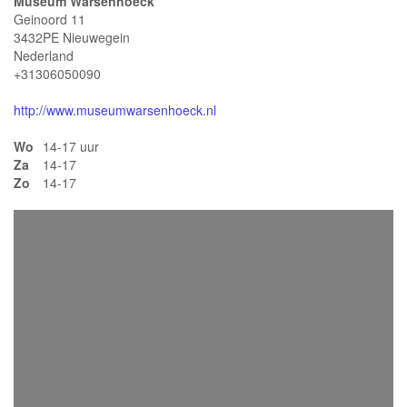
Museum Warsenhoeck
Geinoord 11
3432PE Nieuwegein
Nederland
+31306050090
http://www.museumwarsenhoeck.nl
Wo
14-17 uur
Za
14-17
Zo
14-17