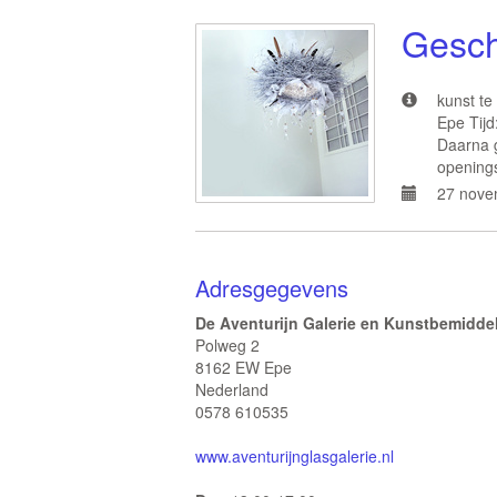
Gesch
kunst te
Epe Tijd
Daarna g
openings
27 novem
Adresgegevens
De Aventurijn Galerie en Kunstbemidde
Polweg 2
8162 EW Epe
Nederland
0578 610535
www.aventurijnglasgalerie.nl